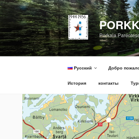
Перейти
к
содержимому
PORKK
Porkala Parentes
Русский
Добро пожало
История
контакты
Тур