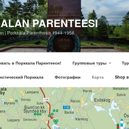
ALAN PARENTEESI
en | Porkkala Parenthesis 1944-1956
вать в Порккала Парентееси!
Групповые туры
Тур
истический Порккала
Фотографии
Карта
Shop at