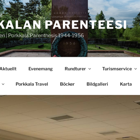
KALAN PARENTEESI
en | Porkkala Parenthesis 1944-1956
Aktuellt
Evenemang
Rundturer
Turismservice
Porkkala Travel
Böcker
Bildgalleri
Karta