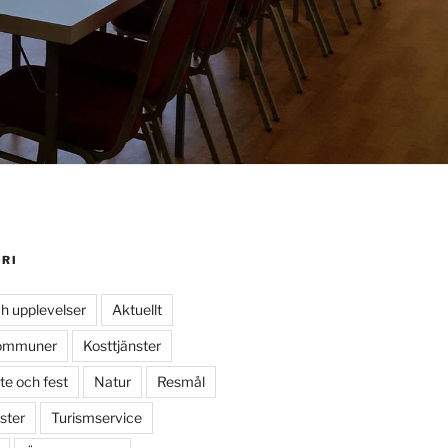
RI
ch upplevelser
Aktuellt
ommuner
Kosttjänster
e och fest
Natur
Resmål
ster
Turismservice