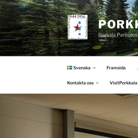
Hoppa
till
innehåll
PORK
Porkala Parentes
Svenska
Framsida
Kontakta oss
VisitPorkkala