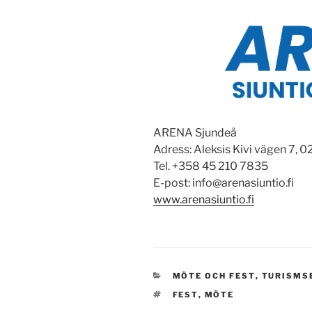
ARENA Sjundeå
Adress: Aleksis Kivi vägen 7, 
Tel. +358 45 210 7835
E-post: info@arenasiuntio.fi
www.arenasiuntio.fi
KATEGORIER
MÖTE OCH FEST
,
TURISMS
TAGGAR
FEST
,
MÖTE