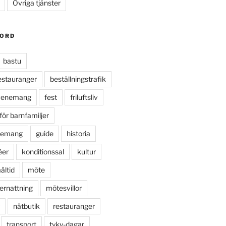
Övriga tjänster
LORD
bastu
estauranger
beställningstrafik
venemang
fest
friluftsliv
för barnfamiljer
nemang
guide
historia
éer
konditionssal
kultur
åltid
möte
rnattning
mötesvillor
nätbutik
restauranger
transport
tyky-dagar