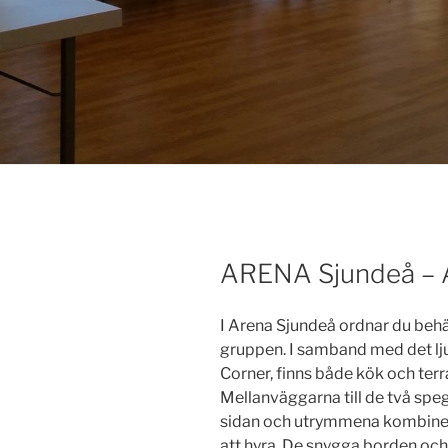
PUBLICERAT
ARENA Sjundeå – A
I Arena Sjundeå ordnar du behä
gruppen. I samband med det lj
Corner, finns både kök och terr
Mellanväggarna till de två spe
sidan och utrymmena kombinera
att hyra. De snygga borden och