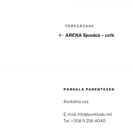
Post
Föregående
FÖREGÅENDE
navigation
inlägg
ARENA Sjundeå – café
PORKALA PARENTESEN
Kontakta oss
E-mail: info@porkkala.net
Tel. +358 9 256 4040