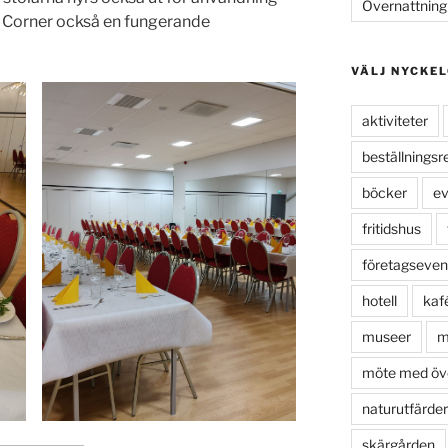
Övernattning
a Corner också en fungerande
VÄLJ NYCKE
aktiviteter
beställningsr
böcker
e
fritidshus
företagseve
hotell
kaf
museer
m
möte med öve
naturutfärder
skärgården