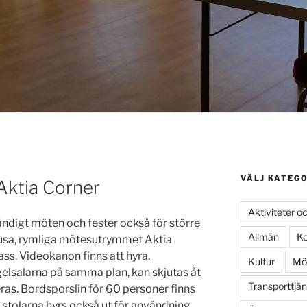
VÄLJ KATEGO
ktia Corner
Aktiviteter o
ndigt möten och fester också för större
Allmän
K
usa, rymliga mötesutrymmet Aktia
ass. Videokanon finns att hyra.
Kultur
Möt
gelsalarna på samma plan, kan skjutas åt
Transporttjän
s. Bordsporslin för 60 personer finns
 stolarna hyrs också ut för användning