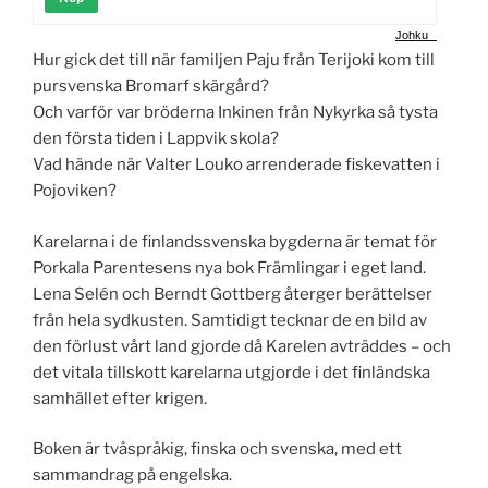
Johku
Hur gick det till när familjen Paju från Terijoki kom till
pursvenska Bromarf skärgård?
Och varför var bröderna Inkinen från Nykyrka så tysta
den första tiden i Lappvik skola?
Vad hände när Valter Louko arrenderade fiskevatten i
Pojoviken?
Karelarna i de finlandssvenska bygderna är temat för
Porkala Parentesens nya bok Främlingar i eget land.
Lena Selén och Berndt Gottberg återger berättelser
från hela sydkusten. Samtidigt tecknar de en bild av
den förlust vårt land gjorde då Karelen avträddes – och
det vitala tillskott karelarna utgjorde i det finländska
samhället efter krigen.
Boken är tvåspråkig, finska och svenska, med ett
sammandrag på engelska.