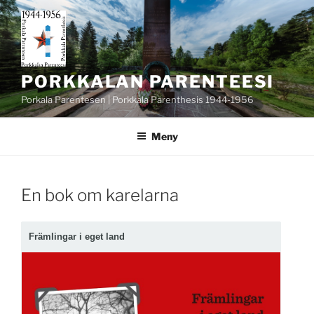
Hoppa
till
innehåll
PORKKALAN PARENTEESI
Porkala Parentesen | Porkkala Parenthesis 1944-1956
Meny
PUBLICERAT
En bok om karelarna
Främlingar i eget land