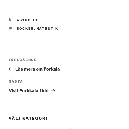
KATEGORIER
AKTUELLT
TAGGAR
BÖCKER
,
NÄTBUTIK
Post
Föregående
FÖREGÅENDE
navigation
inlägg
Läs mera om Porkala
Nästa
NÄSTA
inlägg
Visit Porkkala-Udd
VÄLJ KATEGORI