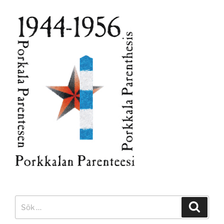
Sök
Sök
efter: