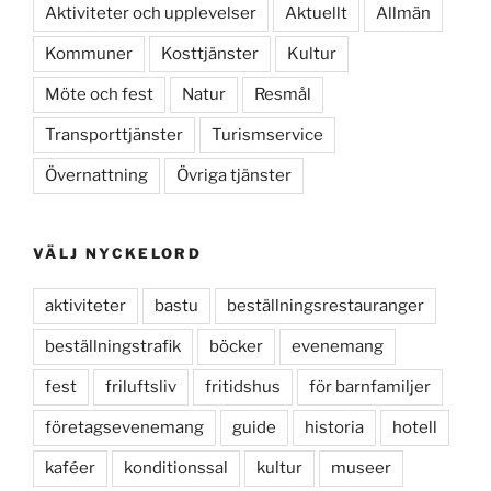
Aktiviteter och upplevelser
Aktuellt
Allmän
Kommuner
Kosttjänster
Kultur
Möte och fest
Natur
Resmål
Transporttjänster
Turismservice
Övernattning
Övriga tjänster
VÄLJ NYCKELORD
aktiviteter
bastu
beställningsrestauranger
beställningstrafik
böcker
evenemang
fest
friluftsliv
fritidshus
för barnfamiljer
företagsevenemang
guide
historia
hotell
kaféer
konditionssal
kultur
museer