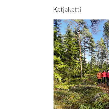
JULKAISTU
Katjakatti