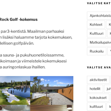
VALITSE KA
Ajankohtaist
Rock Golf -kokemus
Kohteet
K
i par3-kentistä. Maailman parhaaksi
Kulttuuri
n lisäksi haluamme tarjota kokemuksen,
Matkailupalv
ellisen golfpäivän.
Ruokailu
ssa sauna- ja pukuhuonetiloissamme,
alikoimaan ja viimeistele kokemuksesi
a auringonlaskua ihaillen.
VALITSE AV
aktiviteetit
hotellit
ju
kokoukset
kulttuuri
k