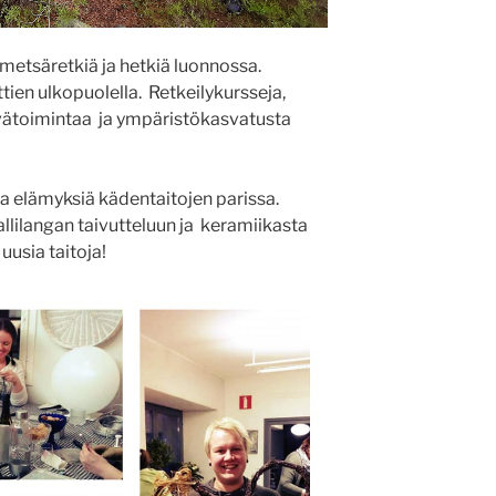
 metsäretkiä ja hetkiä luonnossa.
ttien ulkopuolella. Retkeilykursseja,
vätoimintaa ja ympäristökasvatusta
aa elämyksiä kädentaitojen parissa.
lilangan taivutteluun ja keramiikasta
usia taitoja!