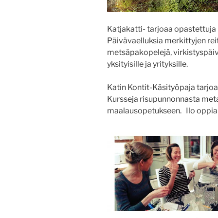
Katjakatti- tarjoaa opastettuja
Päivävaelluksia merkittyjen rei
metsäpakopelejä, virkistyspäi
yksityisille ja yrityksille.
Katin Kontit-Käsityöpaja tarjo
Kursseja risupunnonnasta metal
maalausopetukseen. Ilo oppia u