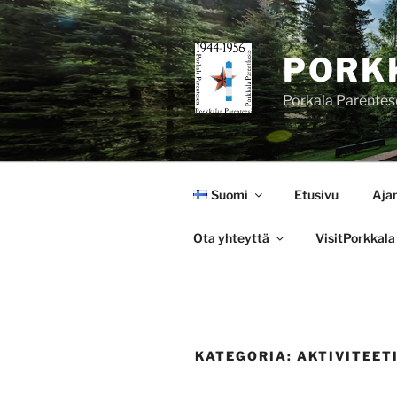
Siirry
sisältöön
PORK
Porkala Parentes
Suomi
Etusivu
Aja
Ota yhteyttä
VisitPorkkala
KATEGORIA:
AKTIVITEET