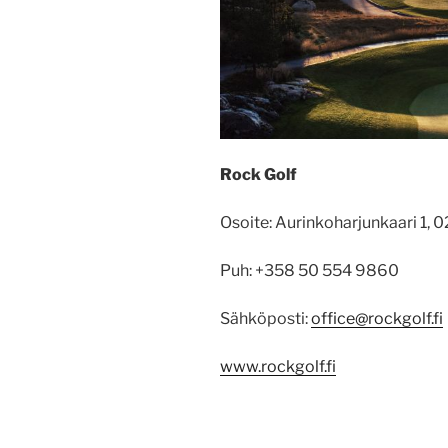
Rock Golf
Osoite: Aurinkoharjunkaari 1, 
Puh: +358 50 554 9860
Sähköposti:
office@rockgolf.fi
www.rockgolf.fi