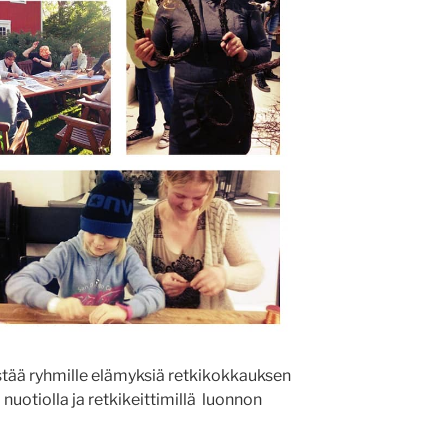
estää ryhmille elämyksiä retkikokkauksen
 nuotiolla ja retkikeittimillä luonnon