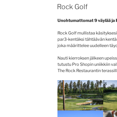
JULKAISTU
Rock Golf
Unohtumattomat 9 väylää ja 
Rock Golf mullistaa käsitykses
par3-kentäksi tähtäävän kentä
joka määrittelee uudelleen täyd
Nauti kierroksen jälkeen upei
tutustu Pro Shopin uniikkiin v
The Rock Restaurantin terassill