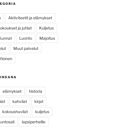
TEGORIA
a
Aktiviteetit ja elämykset
okoukset ja juhlat
Kuljetus
Kunnat
Luonto
Majoitus
elut
Muut palvelut
Yleinen
AINSANA
elämykset
historia
hlat
kahvilat
kirjat
kokoushuvilat
kuljetus
untosali
lapsiperheille