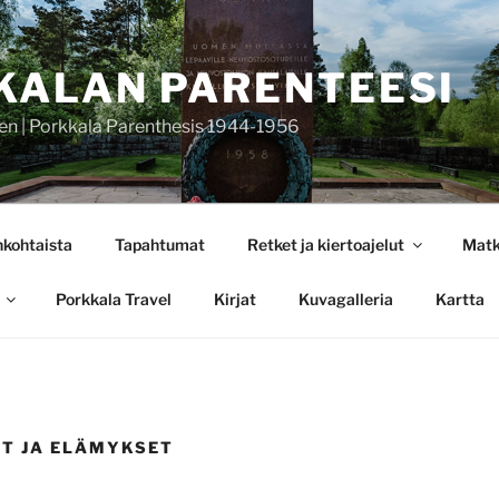
KALAN PARENTEESI
en | Porkkala Parenthesis 1944-1956
nkohtaista
Tapahtumat
Retket ja kiertoajelut
Matk
Porkkala Travel
Kirjat
Kuvagalleria
Kartta
IT JA ELÄMYKSET