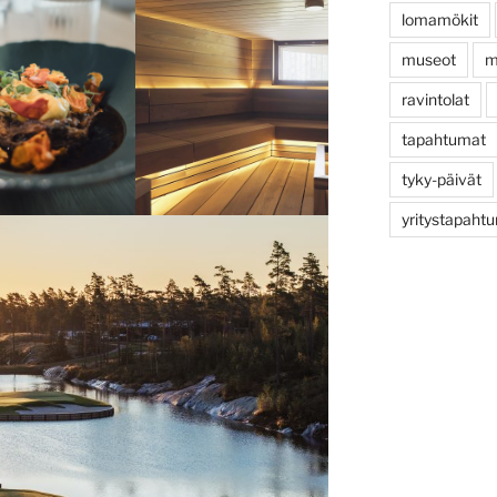
lomamökit
museot
m
ravintolat
tapahtumat
tyky-päivät
yritystapaht