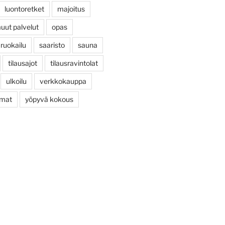
luontoretket
majoitus
uut palvelut
opas
ruokailu
saaristo
sauna
tilausajot
tilausravintolat
ulkoilu
verkkokauppa
umat
yöpyvä kokous