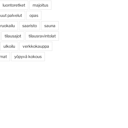
luontoretket
majoitus
uut palvelut
opas
ruokailu
saaristo
sauna
tilausajot
tilausravintolat
ulkoilu
verkkokauppa
umat
yöpyvä kokous