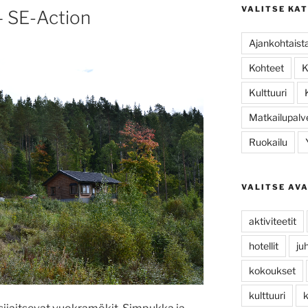
VALITSE KA
– SE-Action
Ajankohtaist
Kohteet
K
Kulttuuri
Matkailupalv
Ruokailu
VALITSE AV
aktiviteetit
hotellit
ju
kokoukset
kulttuuri
k