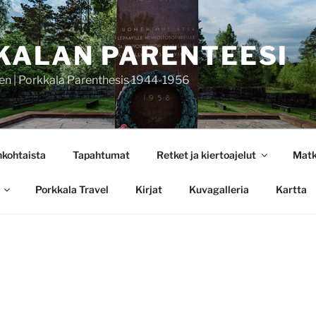
KALAN PARENTEESI
en | Porkkala Parenthesis 1944-1956
nkohtaista
Tapahtumat
Retket ja kiertoajelut
Matk
Porkkala Travel
Kirjat
Kuvagalleria
Kartta