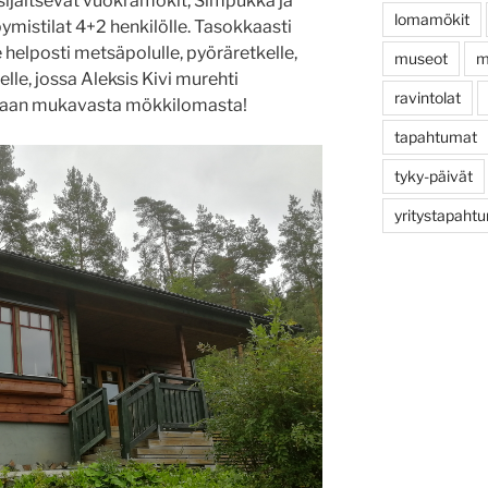
sijaitsevat vuokramökit, Simpukka ja
lomamökit
mistilat 4+2 henkilölle. Tasokkaasti
 helposti metsäpolulle, pyöräretkelle,
museot
m
le, jossa Aleksis Kivi murehti
ravintolat
maan mukavasta mökkilomasta!
tapahtumat
tyky-päivät
yritystapaht