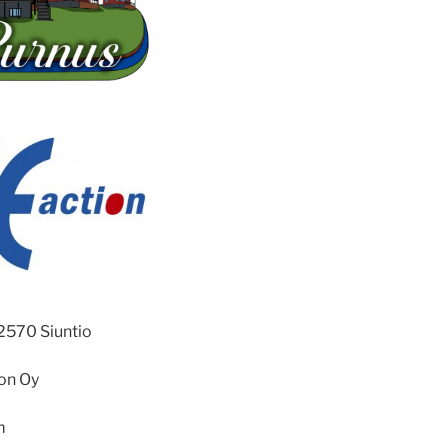
02570 Siuntio
ion Oy
m