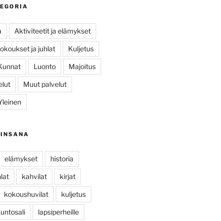
TEGORIA
a
Aktiviteetit ja elämykset
okoukset ja juhlat
Kuljetus
Kunnat
Luonto
Majoitus
elut
Muut palvelut
Yleinen
AINSANA
elämykset
historia
hlat
kahvilat
kirjat
kokoushuvilat
kuljetus
untosali
lapsiperheille