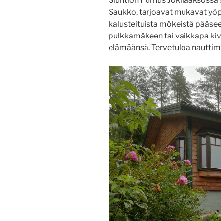
Siuntion Purnus Jokilaaksossa 
Saukko, tarjoavat mukavat yöpy
kalusteituista mökeistä pääsee
pulkkamäkeen tai vaikkapa kivel
elämäänsä. Tervetuloa nautti