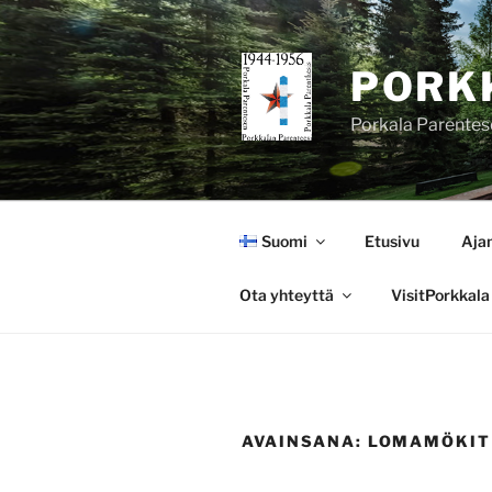
Siirry
sisältöön
PORK
Porkala Parentes
Suomi
Etusivu
Aja
Ota yhteyttä
VisitPorkkala
AVAINSANA:
LOMAMÖKIT