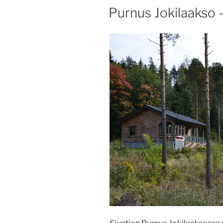
JULKAISTU
Purnus Jokilaakso 