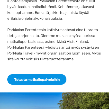
luontoelämyksiin. Porkkalan Parenteesista on tullut
hyvän laadun matkailubrändi. Kehitämme jatkuvasti
konseptiamme. Retkistä ja kiertoajeluista löydät
erilaisia ohjelmakokonaisuuksia.
Porkkalan Parenteesin kotisivut antavat aina tuoreita
tietoja tarjonnasta. Olemme mukana myös suurissa
matkailuportaaleissa, esimerkkinä Visit Finland.
Porkkalan Parenteesi -yhdistys antoi myös sysäyksen
Porkkala Travel -myyntiorganisaation luomiseen. Myös
sitä kautta voit siis tilata tuotteitamme.
Tutustu matkailupalveluihin