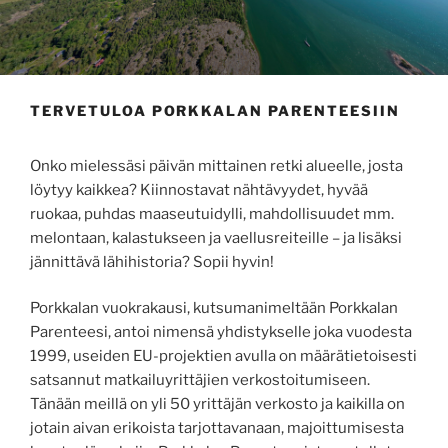
TERVETULOA PORKKALAN PARENTEESIIN
Onko mielessäsi päivän mittainen retki alueelle, josta
löytyy kaikkea? Kiinnostavat nähtävyydet, hyvää
ruokaa, puhdas maaseutuidylli, mahdollisuudet mm.
melontaan, kalastukseen ja vaellusreiteille – ja lisäksi
jännittävä lähihistoria? Sopii hyvin!
Porkkalan vuokrakausi, kutsumanimeltään Porkkalan
Parenteesi, antoi nimensä yhdistykselle joka vuodesta
1999, useiden EU-projektien avulla on määrätietoisesti
satsannut matkailuyrittäjien verkostoitumiseen.
Tänään meillä on yli 50 yrittäjän verkosto ja kaikilla on
jotain aivan erikoista tarjottavanaan, majoittumisesta