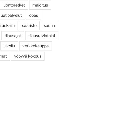
luontoretket
majoitus
uut palvelut
opas
ruokailu
saaristo
sauna
tilausajot
tilausravintolat
ulkoilu
verkkokauppa
umat
yöpyvä kokous