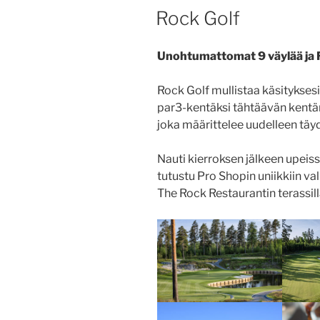
JULKAISTU
Rock Golf
Unohtumattomat 9 väylää ja 
Rock Golf mullistaa käsitykses
par3-kentäksi tähtäävän kentä
joka määrittelee uudelleen täyd
Nauti kierroksen jälkeen upei
tutustu Pro Shopin uniikkiin v
The Rock Restaurantin terassill