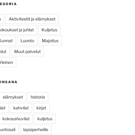
TEGORIA
a
Aktiviteetit ja elämykset
okoukset ja juhlat
Kuljetus
Kunnat
Luonto
Majoitus
elut
Muut palvelut
Yleinen
AINSANA
elämykset
historia
hlat
kahvilat
kirjat
kokoushuvilat
kuljetus
untosali
lapsiperheille