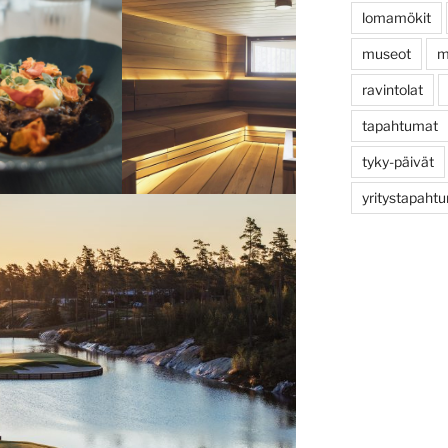
lomamökit
museot
m
ravintolat
tapahtumat
tyky-päivät
yritystapaht