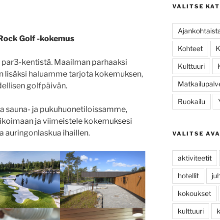
VALITSE KA
Ajankohtaist
Rock Golf -kokemus
Kohteet
K
i par3-kentistä. Maailman parhaaksi
Kulttuuri
n lisäksi haluamme tarjota kokemuksen,
Matkailupalv
ellisen golfpäivän.
Ruokailu
ssa sauna- ja pukuhuonetiloissamme,
alikoimaan ja viimeistele kokemuksesi
a auringonlaskua ihaillen.
VALITSE AV
aktiviteetit
hotellit
ju
kokoukset
kulttuuri
k