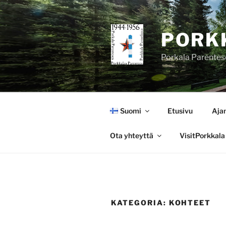
Siirry
sisältöön
PORK
Porkala Parentes
Suomi
Etusivu
Aja
Ota yhteyttä
VisitPorkkala
KATEGORIA:
KOHTEET