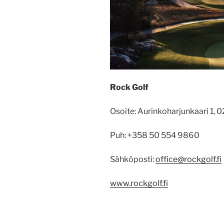
Rock Golf
Osoite: Aurinkoharjunkaari 1, 
Puh: +358 50 554 9860
Sähköposti:
office@rockgolf.fi
www.rockgolf.fi