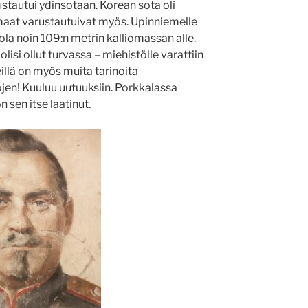
stautui ydinsotaan. Korean sota oli
maat varustautuivat myös. Upinniemelle
ola noin 109:n metrin kalliomassan alle.
olisi ollut turvassa – miehistölle varattiin
llä on myös muita tarinoita
ojen! Kuuluu uutuuksiin. Porkkalassa
 sen itse laatinut.