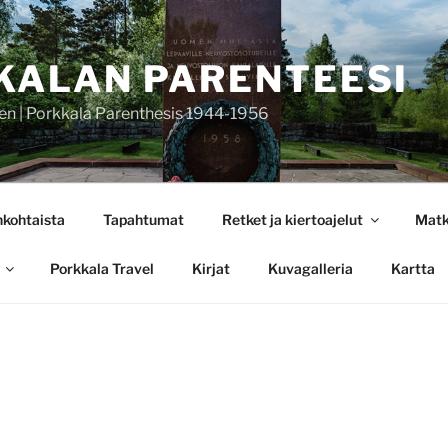
KALAN PARENTEESI
en | Porkkala Parenthesis 1944-1956
nkohtaista
Tapahtumat
Retket ja kiertoajelut
Matk
Porkkala Travel
Kirjat
Kuvagalleria
Kartta