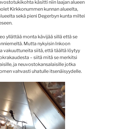
euvostotukikohta käsitti niin laajan alueen
puolet Kirkkonummen kunnan alueelta,
lueelta sekä pieni Degerbyn kunta miltei
eseen.
 yllättää monta kävijää sillä että se
anniemeltä. Mutta nykyisin Inkoon
 vakuuttuneita siitä, että täältä löytyy
okrakaudesta – siitä mitä se merkitsi
sille, ja neuvostokansalaisille jotka
uomen vahvasti uhatulle itsenäisyydelle.