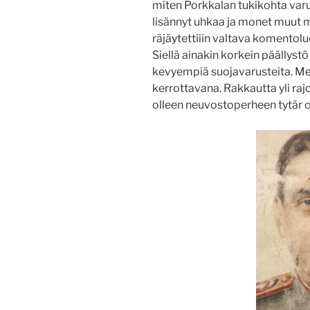
miten Porkkalan tukikohta varu
lisännyt uhkaa ja monet muut 
räjäytettiiin valtava komentolu
Siellä ainakin korkein päällystö 
kevyempiä suojavarusteita. Mei
kerrottavana. Rakkautta yli raj
olleen neuvostoperheen tytär on