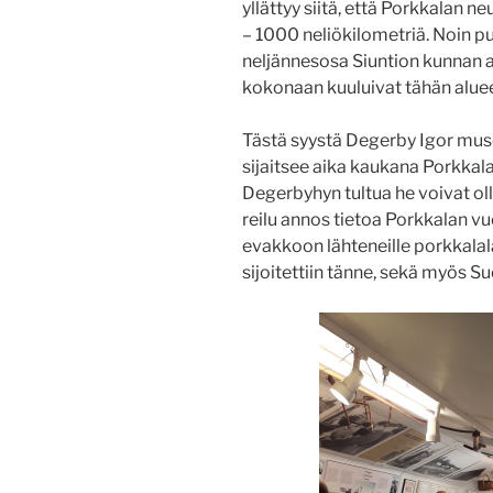
yllättyy siitä, että Porkkalan n
– 1000 neliökilometriä. Noin 
neljännesosa Siuntion kunnan a
kokonaan kuuluivat tähän alue
Tästä syystä Degerby Igor museo
sijaitsee aika kaukana Porkkal
Degerbyhyn tultua he voivat olla
reilu annos tietoa Porkkalan vu
evakkoon lähteneille porkkalalai
sijoitettiin tänne, sekä myös S