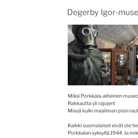
JULKAISTU
Degerby Igor-mus
Miksi Porkkala-aiheinen muse
Rakkautta yli rajojen!
Missä kulki maailman pisin raut
Kaikki suomalaiset eivät ole tie
Porkkalan syksyllä 1944. Ja mikä