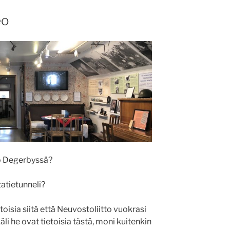
eo
o Degerbyssä?
atietunneli?
toisia siitä että Neuvostoliitto vuokrasi
li he ovat tietoisia tästä, moni kuitenkin