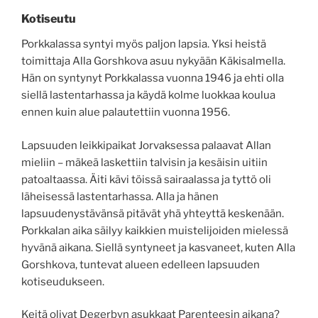
Kotiseutu
Porkkalassa syntyi myös paljon lapsia. Yksi heistä
toimittaja Alla Gorshkova asuu nykyään Käkisalmella.
Hän on syntynyt Porkkalassa vuonna 1946 ja ehti olla
siellä lastentarhassa ja käydä kolme luokkaa koulua
ennen kuin alue palautettiin vuonna 1956.
Lapsuuden leikkipaikat Jorvaksessa palaavat Allan
mieliin – mäkeä laskettiin talvisin ja kesäisin uitiin
patoaltaassa. Äiti kävi töissä sairaalassa ja tyttö oli
läheisessä lastentarhassa. Alla ja hänen
lapsuudenystävänsä pitävät yhä yhteyttä keskenään.
Porkkalan aika säilyy kaikkien muistelijoiden mielessä
hyvänä aikana. Siellä syntyneet ja kasvaneet, kuten Alla
Gorshkova, tuntevat alueen edelleen lapsuuden
kotiseudukseen.
Keitä olivat Degerbyn asukkaat Parenteesin aikana?