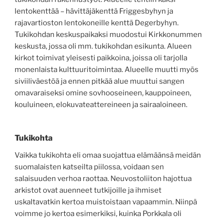
lentokenttää – hävittäjäkenttä Friggesbyhyn ja
rajavartioston lentokoneille kenttä Degerbyhyn.
Tukikohdan keskuspaikaksi muodostui Kirkkonummen
keskusta, jossa oli mm. tukikohdan esikunta. Alueen
kirkot toimivat yleisesti paikkoina, joissa oli tarjolla
monenlaista kulttuuritoimintaa. Alueelle muutti myös
siviiliväestöä ja ennen pitkää alue muuttui sangen
omavaraiseksi omine sovhooseineen, kauppoineen,
kouluineen, elokuvateattereineen ja sairaaloineen.
Tukikohta
Vaikka tukikohta eli omaa suojattua elämäänsä meidän
suomalaisten katseilta piilossa, voidaan sen
salaisuuden verhoa raottaa. Neuvostoliiton hajottua
arkistot ovat auenneet tutkijoille ja ihmiset
uskaltavatkin kertoa muistoistaan vapaammin. Niinpä
voimme jo kertoa esimerkiksi, kuinka Porkkala oli