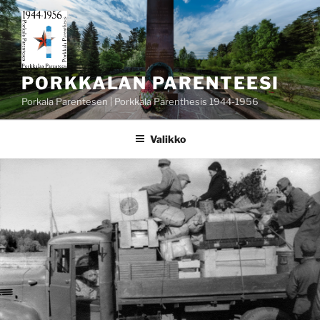
Siirry
sisältöön
PORKKALAN PARENTEESI
Porkala Parentesen | Porkkala Parenthesis 1944-1956
Valikko