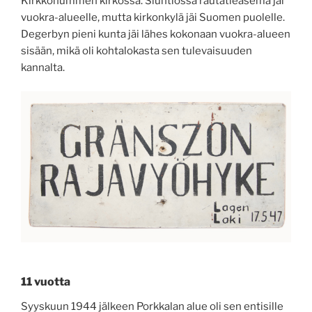
Kirkkonummen kirkossa. Siuntiossa rautatieasema jäi
vuokra-alueelle, mutta kirkonkylä jäi Suomen puolelle.
Degerbyn pieni kunta jäi lähes kokonaan vuokra-alueen
sisään, mikä oli kohtalokasta sen tulevaisuuden
kannalta.
11 vuotta
Syyskuun 1944 jälkeen Porkkalan alue oli sen entisille