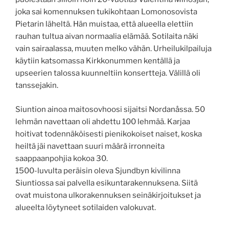
joka sai komennuksen tukikohtaan Lomonosovista
Pietarin läheltä. Hän muistaa, että alueella elettiin
rauhan tultua aivan normaalia elämää. Sotilaita näki
vain sairaalassa, muuten melko vähän. Urheilukilpailuja
käytiin katsomassa Kirkkonummen kentällä ja
upseerien talossa kuunneltiin konsertteja. Välillä oli
tanssejakin.
Siuntion ainoa maitosovhoosi sijaitsi Nordanåssa. 50
lehmän navettaan oli ahdettu 100 lehmää. Karjaa
hoitivat todennäköisesti pienikokoiset naiset, koska
heiltä jäi navettaan suuri määrä irronneita
saappaanpohjia kokoa 30.
1500-luvulta peräisin oleva Sjundbyn kivilinna
Siuntiossa sai palvella esikuntarakennuksena. Siitä
ovat muistona ulkorakennuksen seinäkirjoitukset ja
alueelta löytyneet sotilaiden valokuvat.