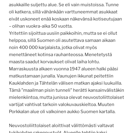
asukkaille suljettu alue. Se eli vain muistoissa. Tunne
oli katkera, sillä vähänkään varttuneemmat asukkaat
eivät uskoneet enää koskaan näkevänsä kotiseutujaan
– olihan vuokra-aika 50 vuotta.
Yritettiin sijoittua uusiin paikkoihin, mutta se ei ollut
helppoa, sillä Suomen oli asutettava samaan aikaan
noin 400 000 karjalaista, jotka olivat myös
menettäneet kotinsa rauhanteossa. Menetetystä
maasta saadut korvaukset olivat laiha lohtu.
Marraskuusta alkaen vuonna 1947 alueen halki pääsi
matkustamaan junalla. Vaunujen ikkunat peitettiin
Kauklahden ja Tähtelän välisen matkan ajaksi luukuilla.
Tämä ”maailman pisin tunneli” herätti kansainvälistäkin
mielenkiintoa, mutta junissa olevat neuvostoliittolaiset
vartijat vahtivat tarkoin valokuvauskieltoa. Muuten
Porkkalan alue oli valkoinen aukko Suomen kartalla.
Neuvostoliittolaiset aloittivat välittömästi valtavat
tukikohdan rakennustyöt. Alueelle tehtiin kaksi