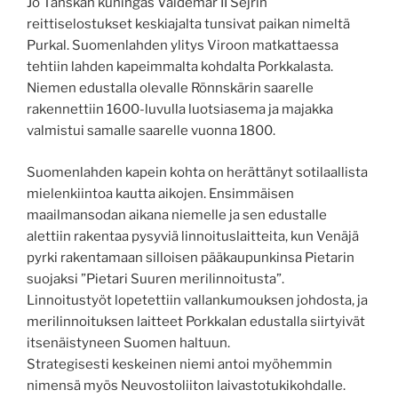
Jo Tanskan kuningas Valdemar II Sejrin
reittiselostukset keskiajalta tunsivat paikan nimeltä
Purkal. Suomenlahden ylitys Viroon matkattaessa
tehtiin lahden kapeimmalta kohdalta Porkkalasta.
Niemen edustalla olevalle Rönnskärin saarelle
rakennettiin 1600-luvulla luotsiasema ja majakka
valmistui samalle saarelle vuonna 1800.
Suomenlahden kapein kohta on herättänyt sotilaallista
mielenkiintoa kautta aikojen. Ensimmäisen
maailmansodan aikana niemelle ja sen edustalle
alettiin rakentaa pysyviä linnoituslaitteita, kun Venäjä
pyrki rakentamaan silloisen pääkaupunkinsa Pietarin
suojaksi ”Pietari Suuren merilinnoitusta”.
Linnoitustyöt lopetettiin vallankumouksen johdosta, ja
merilinnoituksen laitteet Porkkalan edustalla siirtyivät
itsenäistyneen Suomen haltuun.
Strategisesti keskeinen niemi antoi myöhemmin
nimensä myös Neuvostoliiton laivastotukikohdalle.