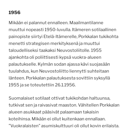
1956
Mikään ei palannut ennalleen. Maailmantilanne
muuttui nopeasti 1950-luvulla. Itämeren sotilaallinen
painopiste siirtyi Etelä-Itämerelle, Porkkalan tukikohta
menetti strategisen merkityksenä ja muuttui
taloudelliseksi taakaksi Neuvostoliitolle. 1955
ajankohta oli poliittisesti kypsä vuokra-alueen
palautukselle. Kylmän sodan ajassa kävi suojasään
tuulahdus, kun Neuvostoliitto liennytti suhteitaan
länteen. Porkkalan palautuksesta sovittiin syksyllä
1955 ja se toteutettiin 26.1.1956.
Suomalaiset sotilaat ottivat tukikohdan haltuunsa,
tutkivat sen ja raivasivat maaston. Vähitellen Porkkalan
alueen asukkaat pääsivät palaamaan takaisin
koteihinsa. Mikään ei ollut kuitenkaan ennallaan.
”Vuokralaisten” asumiskulttuuri oli ollut kovin erilaista.