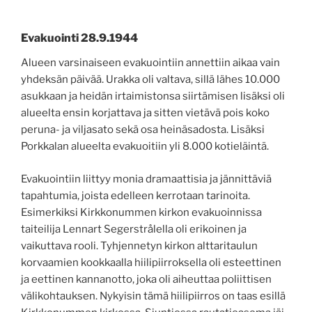
Evakuointi 28.9.1944
Alueen varsinaiseen evakuointiin annettiin aikaa vain
yhdeksän päivää. Urakka oli valtava, sillä lähes 10.000
asukkaan ja heidän irtaimistonsa siirtämisen lisäksi oli
alueelta ensin korjattava ja sitten vietävä pois koko
peruna- ja viljasato sekä osa heinäsadosta. Lisäksi
Porkkalan alueelta evakuoitiin yli 8.000 kotieläintä.
Evakuointiin liittyy monia dramaattisia ja jännittäviä
tapahtumia, joista edelleen kerrotaan tarinoita.
Esimerkiksi Kirkkonummen kirkon evakuoinnissa
taiteilija Lennart Segerstrålella oli erikoinen ja
vaikuttava rooli. Tyhjennetyn kirkon alttaritaulun
korvaamien kookkaalla hiilipiirroksella oli esteettinen
ja eettinen kannanotto, joka oli aiheuttaa poliittisen
välikohtauksen. Nykyisin tämä hiilipiirros on taas esillä