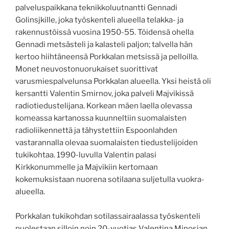
palveluspaikkana teknikkoluutnantti Gennadi
Golinsjkille, joka työskenteli alueella telakka- ja
rakennustöissä vuosina 1950-55. Töidensä ohella
Gennadi metsästeli ja kalasteli paljon; talvella hän
kertoo hiihtäneensä Porkkalan metsissä ja pelloilla.
Monet neuvostonuorukaiset suorittivat
varusmiespalvelunsa Porkkalan alueella. Yksi heistä oli
kersantti Valentin Smirnov, joka palveli Majvikissä
radiotiedustelijana. Korkean mäen laella olevassa
komeassa kartanossa kuunneltiin suomalaisten
radioliikennettä ja tähystettiin Espoonlahden
vastarannalla olevaa suomalaisten tiedustelijoiden
tukikohtaa. 1990-luvulla Valentin palasi
Kirkkonummelle ja Majvikiin kertomaan
kokemuksistaan nuorena sotilaana suljetulla vuokra-
alueella.
Porkkalan tukikohdan sotilassairaalassa työskenteli
puolestaan silloin noin 20-vuotias Valentina Minosjan,