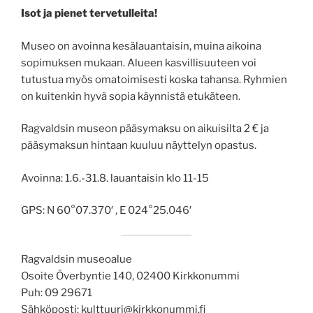
Isot ja pienet tervetulleita!
Museo on avoinna kesälauantaisin, muina aikoina
sopimuksen mukaan. Alueen kasvillisuuteen voi
tutustua myös omatoimisesti koska tahansa. Ryhmien
on kuitenkin hyvä sopia käynnistä etukäteen.
Ragvaldsin museon pääsymaksu on aikuisilta 2 € ja
pääsymaksun hintaan kuuluu näyttelyn opastus.
Avoinna: 1.6.-31.8. lauantaisin klo 11-15
GPS: N 60°07.370′ , E 024°25.046′
Ragvaldsin museoalue
Osoite Överbyntie 140, 02400 Kirkkonummi
Puh: 09 29671
Sähköposti: kulttuuri@kirkkonummi.fi