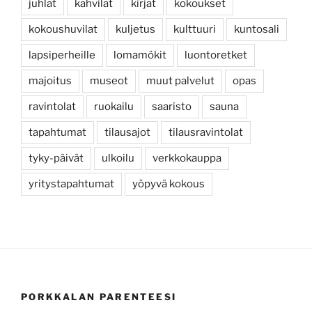
juhlat
kahvilat
kirjat
kokoukset
kokoushuvilat
kuljetus
kulttuuri
kuntosali
lapsiperheille
lomamökit
luontoretket
majoitus
museot
muut palvelut
opas
ravintolat
ruokailu
saaristo
sauna
tapahtumat
tilausajot
tilausravintolat
tyky-päivät
ulkoilu
verkkokauppa
yritystapahtumat
yöpyvä kokous
PORKKALAN PARENTEESI