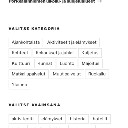
Porkkalanniemen ulkoilu- ja suojelualueet
VALITSE KATEGORIA
Ajankohtaista
Aktiviteetit ja elämykset
Kohteet
Kokoukset ja juhlat
Kuljetus
Kulttuuri
Kunnat
Luonto
Majoitus
Matkailupalvelut
Muut palvelut
Ruokailu
Yleinen
VALITSE AVAINSANA
aktiviteetit
elämykset
historia
hotellit