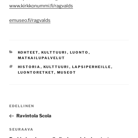
www.kirkkonummi.fi/ragvalds
emuseo.fi/ragvalds
KATEGORIAT
KOHTEET
,
KULTTUURI
,
LUONTO
,
MATKAILUPALVELUT
AVAINSANAT
HISTORIA
,
KULTTUURI
,
LAPSIPERHEILLE
,
LUONTORETKET
,
MUSEOT
Artikkelien
Edellinen
EDELLINEN
selaus
artikkeli
Ravintola Scola
Seuraava
SEURAAVA
artikkeli