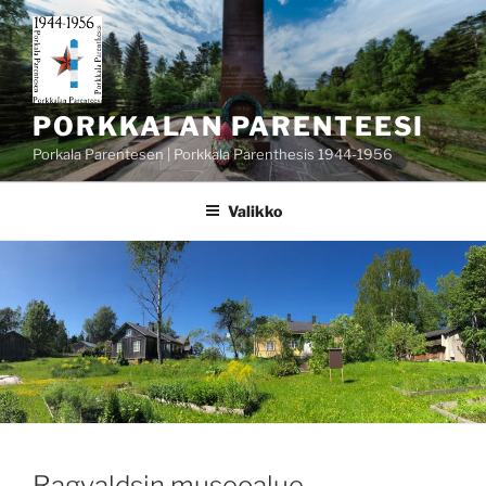
Siirry
sisältöön
PORKKALAN PARENTEESI
Porkala Parentesen | Porkkala Parenthesis 1944-1956
Valikko
JULKAISTU
Ragvaldsin museoalue