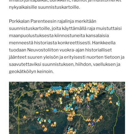
ilmatorjuntapaikat, bunkkerit, rauniot ja muistomerkit
nykyaikaisille suunnistuskartoille.
Porkkalan Parenteesin rajalinja merkitään
suunnistuskartoille, joita käyttämällä raja muistuttaisi
maanpuolustuksesta kiinnostuneita kansalaisia
menneestä historiasta konkreettisesti. Hankkeella
tuodaan Neuvostoliiton vuokra-ajan historialliset
jäänteet suuren yleisön ja erityisesti nuorten tietoon ja
saavutettaviksi suunnistuksen, hiihdon, vaelluksen ja
geokätköilyn keinoin.