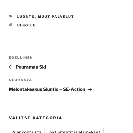
KATEGORIAT
LUONTO
,
MUUT PALVELUT
AVAINSANAT
ULKOILU
Artikkelien
Edellinen
EDELLINEN
selaus
artikkeli
Peuramaa Ski
Seuraava
SEURAAVA
artikkeli
Melontakeskus Siuntio – SE-Action
VALITSE KATEGORIA
Ajankohtaista
Aktiviteetit ja elämykset