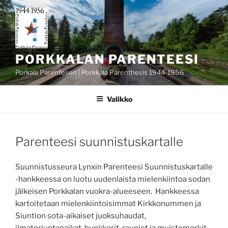
Siirry
sisältöön
PORKKALAN PARENTEESI
Porkala Parentesen | Porkkala Parenthesis 1944-1956
Valikko
JULKAISTU
Parenteesi suunnistuskartalle
Suunnistusseura Lynxin Parenteesi Suunnistuskartalle
-hankkeessa on luotu uudenlaista mielenkiintoa sodan
jälkeisen Porkkalan vuokra-alueeseen. Hankkeessa
kartoitetaan mielenkiintoisimmat Kirkkonummen ja
Siuntion sota-aikaiset juoksuhaudat,