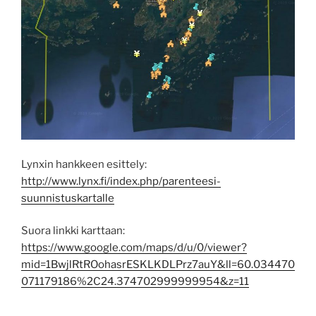
Lynxin hankkeen esittely:
http://www.lynx.fi/index.php/parenteesi-
suunnistuskartalle
Suora linkki karttaan:
https://www.google.com/maps/d/u/0/viewer?
mid=1BwjlRtROohasrESKLKDLPrz7auY&ll=60.034470
071179186%2C24.374702999999954&z=11