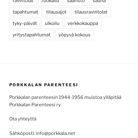
ravintolat
ruokailu
saaristo
sauna
tapahtumat
tilausajot
tilausravintolat
tyky-päivät
ulkoilu
verkkokauppa
yritystapahtumat
yöpyvä kokous
PORKKALAN PARENTEESI
Porkkalan parenteesin 1944-1956 muistoa ylläpitää
Porkkalan Parenteesi ry.
Ota yhteyttä
Sähköposti: info@porkkala.net