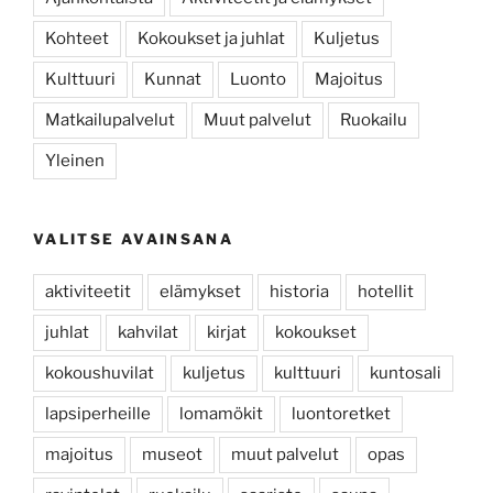
Kohteet
Kokoukset ja juhlat
Kuljetus
Kulttuuri
Kunnat
Luonto
Majoitus
Matkailupalvelut
Muut palvelut
Ruokailu
Yleinen
VALITSE AVAINSANA
aktiviteetit
elämykset
historia
hotellit
juhlat
kahvilat
kirjat
kokoukset
kokoushuvilat
kuljetus
kulttuuri
kuntosali
lapsiperheille
lomamökit
luontoretket
majoitus
museot
muut palvelut
opas